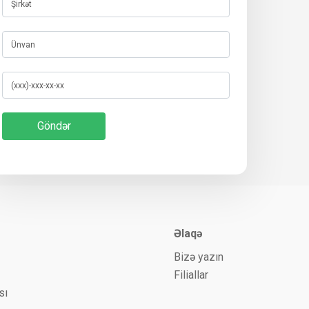
Əlaqə
Bizə yazın
Filiallar
sı