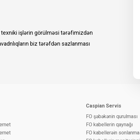
r texniki işlərin görülməsi tərəfimizdən
 avadnlıqların biz tərəfdən sazlanması
Caspian Servis
FO şəbəkənin qurulması
ternet
FO kabellerin qaynağı
hernet
FO kabellerəin sonlanma