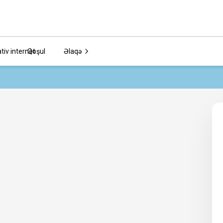
tiv internet
Qoşul
Əlaqə