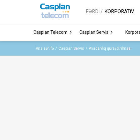
FƏRDI
KORPORATİV
Caspian Telecom
Caspian Servis
Korpora
Ana səhifə
Caspian Servis
Avadanlıq quraşdırılması