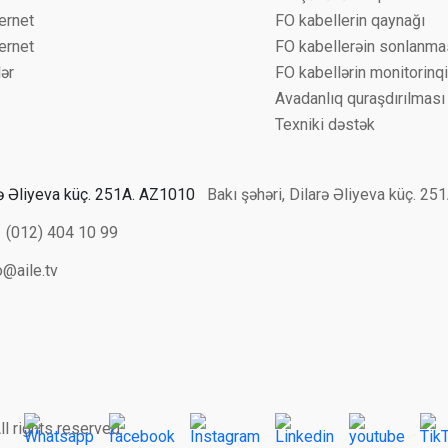
ternet
FO kabellerin qaynağı
hernet
FO kabellerəin sonlanma
lər
FO kabellərin monitorinqi
Avadanlıq quraşdırılması
Texniki dəstək
Bakı şəhəri, Dilarə Əliyeva küç. 2
(012) 404 10 99
o@aile.tv
 rights reserved.