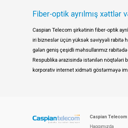
Fiber-optik ayrılmış xəttlər 
Caspian Telecom şirkətinin fiber-optik ayrı
iri bizneslər üçün yüksək səviyyəli rabitə hə
gələn geniş çeşidli məhsullarımız rabitəd
Respublika ərazisində istənilən nöqtələri b
korporativ internet xidməti göstərməyə imk
Caspian Telecom
Haqqımızda