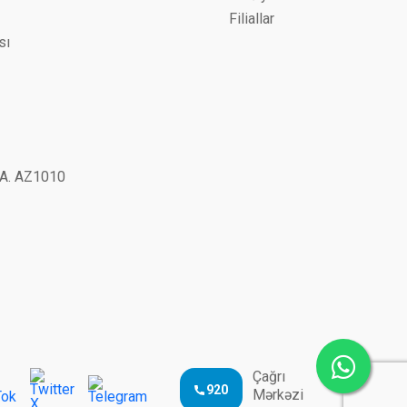
Filiallar
sı
51A. AZ1010
Çağrı
920
Mərkəzi