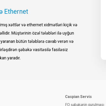
və Ethernet
lmış xəttlər və ethernet xidmətləri kiçik və
llidir. Müştərinin özəl tələbləri ilə uyğun
ə yaranan bütün tələblərə cavab verən və
irləşdirən şəbəkə vasitəsilə fasiləsiz
an yaradır.
Caspian Servis
FO şəbəkənin qurulması