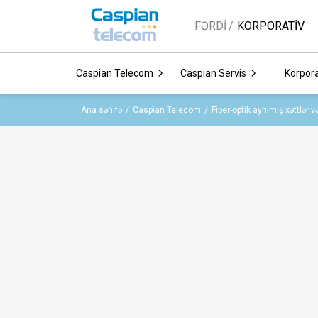
FƏRDI
KORPORATİV
Caspian Telecom
Caspian Servis
Korpora
Ana səhifə
Caspian Telecom
Fiber-optik ayrılmış xəttlər 