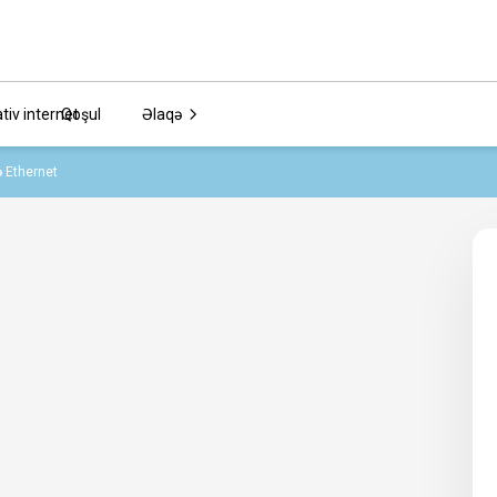
tiv internet
Qoşul
Əlaqə
və Ethernet