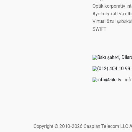
Optik korporativ in
Ayrılmış xətt və et
Virtual özəl şəbəkə
SWIFT
inf
Copyright © 2010-2026 Caspian Telecom LLC All