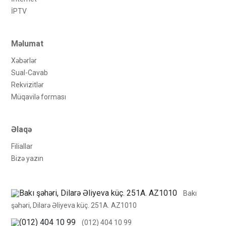
İРTV
Məlumat
Xəbərlər
Sual-Cavab
Rekvizitlər
Müqavilə forması
Əlaqə
Filiallar
Bizə yazın
Bakı
şəhəri, Dilarə Əliyeva küç. 251A. AZ1010
(012) 404 10 99