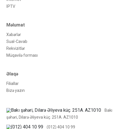
İРTV
Məlumat
Xəbərlər
Sual-Cavab
Rekvizitlər
Müqavilə forması
Əlaqə
Filiallar
Bizə yazın
Bakı
şəhəri, Dilarə Əliyeva küç. 251A. AZ1010
(012) 404 10 99